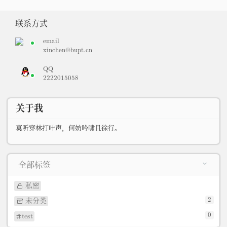
联系方式
email
xinchen@bupt.cn
QQ
2222015058
关于我
莫听穿林打叶声，何妨吟啸且徐行。
全部标签
私密
2
未分类
0
test