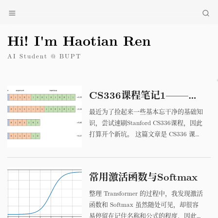
Hi! I'm Haotian Ren
AI Student @ BUPT
CS336课程笔记1——张量、计算量与显存
最近为了捡起来一些基本忘干净的基础知
识，尝试速刷Stanford CS336课程，因此
打算开个新坑。 这篇文章是 CS336 课程
笔记系列的第一篇。 主题：Resource
Accounting（资源核算） 核心问题：给
定计算和显存资源，如何估算模型能否训
常用激活函数与Softmax
练、需要多长时间，以及性能瓶颈在哪
里。 1. 用张量理解训练系统 深度学习训
整理 Transformer 的过程中，我发现激活
练中的数据、参数、激活值、梯度和优化
函数和 Softmax 虽然随处可见，却很容
器状态都以张量保存。理...
易停留在记住名称和公式的程度，因此做