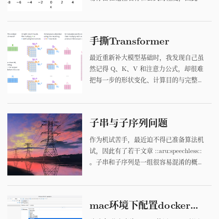
了一些总结。 1. 为什么需要激活函数 神
y
=
W
x
+
b
经网络中的线性层可以写成
。如果连续堆叠多个线性层，中间不加入
手撕Transformer
非线性函数，那么它们仍然可以合并成一
个线性变换，网络无法表示复杂的非线性
最近重新补大模型基础时，我发现自己虽
关系。激活函数逐元素作用在线性层输出
然记得 Q、K、V 和注意力公式，却很难
上，使多层网络具备拟合曲线、分段结
把每一步的形状变化、计算目的与完整的
构...
数据流真正串起来。因此我从输入表示开
始，把标准 Transformer 中的注意力、多
头拼接、残差连接、LayerNorm 和前馈
子串与子序列问题
网络重新推了一遍。 1. 输入与符号 设一
n
句话经过分词后共有
个 token，每个
作为机试苦手，最近迫不得已准备算法机
d
d
m
e
l
o
token 用
维向量表示。把这些向...
试，因此有了若干文章 ::aru:speechless::
。子串和子序列是一组很容易混淆的概
念。两者名称相近，处理方式却差别很
大：子串强调连续，常与滑动窗口、前缀
和等方法联系在一起；子序列允许跳过元
mac环境下配置docker：openGauss3.0.0+DBeaver
素，往往需要动态规划或贪心与二分。下
面做一些介绍。 第一章 基本概念 子串是